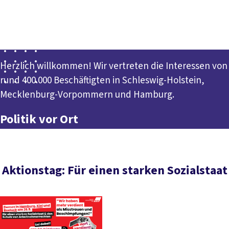
Presse
Kontakt
vor Ort
DGB-Hauptseite
Drei Länder. Ein Bezirk. DGB Nord.
Über uns
Themen
Politik vor Ort
Service
Mitmachen
Herzlich willkommen! Wir vertreten die Interessen von
rund 400.000 Beschäftigten in Schleswig-Holstein,
Mecklenburg-Vorpommern und Hamburg.
Politik vor Ort
Aktionstag: Für einen starken Sozialstaat