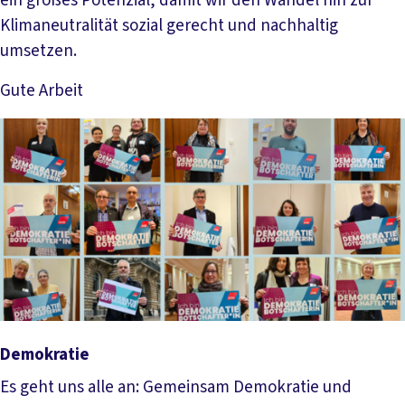
ein großes Potenzial, damit wir den Wandel hin zur
Klimaneutralität sozial gerecht und nachhaltig
umsetzen.
Gute Arbeit
Mehr lesen
Demokratie
Es geht uns alle an: Gemeinsam Demokratie und