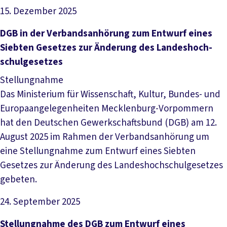
15. Dezember 2025
Datei herunterladen
DGB in der Ver­bandsan­hö­rung zum Ent­wurf ei­nes
Sieb­ten Ge­set­zes zur Än­de­rung des Lan­des­hoch­
schul­ge­set­zes
Stellungnahme
Das Ministerium für Wissenschaft, Kultur, Bundes- und
Europaangelegenheiten Mecklenburg-Vorpommern
hat den Deutschen Gewerkschaftsbund (DGB) am 12.
August 2025 im Rahmen der Verbandsanhörung um
eine Stellungnahme zum Entwurf eines Siebten
Gesetzes zur Änderung des Landeshochschulgesetzes
gebeten.
24. September 2025
Datei herunterladen
Stellungnahme des DGB zum Entwurf eines