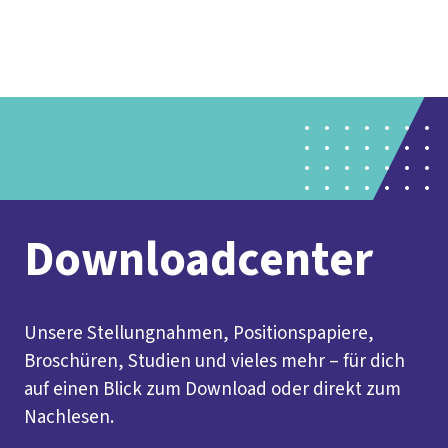
Presse
Kontakt
vor Ort
DGB-Hauptseite
Über uns
Themen
Politik vor Ort
Service
Mitmachen
Downloadcenter
Unsere Stellungnahmen, Positionspapiere,
Broschüren, Studien und vieles mehr – für dich
auf einen Blick zum Download oder direkt zum
Nachlesen.