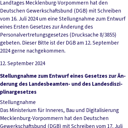
Landtages Mecklenburg-Vorpommern hat den
Deutschen Gewerkschaftsbund (DGB) mit Schreiben
vom 16. Juli 2024 um eine Stellungnahme zum Entwurf
eines Ersten Gesetzes zur Änderung des
Personalvertretungsgesetzes (Drucksache 8/3855)
gebeten. Dieser Bitte ist der DGB am 12. September
2024 gerne nachgekommen.
12. September 2024
Datei herunterladen
Stel­lung­nah­me zum Ent­wurf ei­nes Ge­set­zes zur Än­
de­rung des Lan­des­be­am­ten- und des Lan­des­dis­zi­
pli­nar­ge­set­zes
Stellungnahme
Das Ministerium für Inneres, Bau und Digitalisierung
Mecklenburg-Vorpommern hat den Deutschen
Gewerkschaftsbund (DGB) mit Schreiben vom 17. Juli