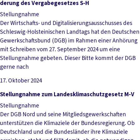
de­rung des Ver­ga­be­ge­set­zes S-H
Stellungnahme
Der Wirtschafts- und Digitalisierungsausschusses des
Schleswig-Holsteinischen Landtags hat den Deutschen
Gewerkschaftsbund (DGB) im Rahmen einer Anhörung
mit Schreiben vom 27. September 2024 um eine
Stellungnahme gebeten. Dieser Bitte kommt der DGB
gerne nach
17. Oktober 2024
Datei herunterladen
Stel­lung­nah­me zum Lan­des­kli­ma­schutz­ge­setz M-V
Stellungnahme
Der DGB Nord und seine Mitgliedsgewerkschaften
unterstützen die Klimaziele der Bundesregierung. Ob
Deutschland und die Bundesländer ihre Klimaziele