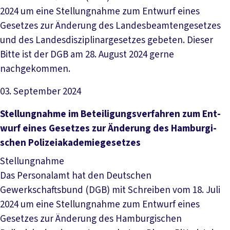
2024 um eine Stellungnahme zum Entwurf eines
Gesetzes zur Änderung des Landesbeamtengesetzes
und des Landesdisziplinargesetzes gebeten. Dieser
Bitte ist der DGB am 28. August 2024 gerne
nachgekommen.
03. September 2024
Datei herunterladen
Stel­lung­nah­me im Be­tei­li­gungs­ver­fah­ren zum Ent­
wurf ei­nes Ge­set­zes zur Än­de­rung des Ham­bur­gi­
schen Po­li­zei­aka­de­mie­ge­set­zes
Stellungnahme
Das Personalamt hat den Deutschen
Gewerkschaftsbund (DGB) mit Schreiben vom 18. Juli
2024 um eine Stellungnahme zum Entwurf eines
Gesetzes zur Änderung des Hamburgischen