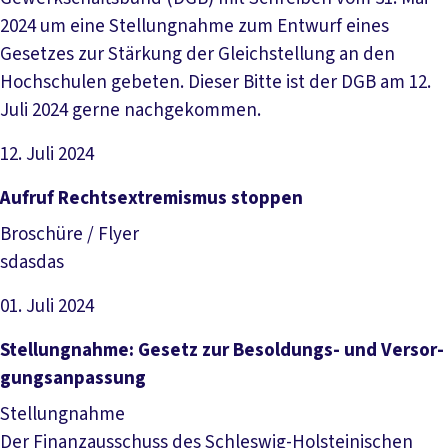
2024 um eine Stellungnahme zum Entwurf eines
Gesetzes zur Stärkung der Gleichstellung an den
Hochschulen gebeten. Dieser Bitte ist der DGB am 12.
Juli 2024 gerne nachgekommen.
12. Juli 2024
Datei herunterladen
Aufruf Rechtsextremismus stoppen
Broschüre / Flyer
sdasdas
01. Juli 2024
Datei herunterladen
Stel­lung­nah­me: Ge­setz zur Be­sol­dungs- und Ver­sor­
gungs­an­pas­sung
Stellungnahme
Der Finanzausschuss des Schleswig-Holsteinischen