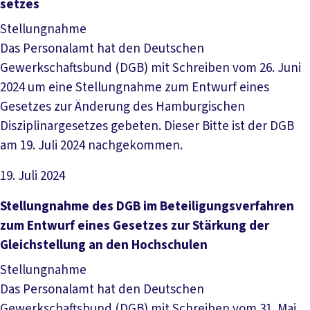
set­zes
Stellungnahme
Das Personalamt hat den Deutschen
Gewerkschaftsbund (DGB) mit Schreiben vom 26. Juni
2024 um eine Stellungnahme zum Entwurf eines
Gesetzes zur Änderung des Hamburgischen
Disziplinargesetzes gebeten. Dieser Bitte ist der DGB
am 19. Juli 2024 nachgekommen.
19. Juli 2024
Datei herunterladen
Stel­lung­nah­me des DGB im Be­tei­li­gungs­ver­fah­ren
zum Ent­wurf ei­nes Ge­set­zes zur Stär­kung der
Gleich­stel­lung an den Hoch­schu­len
Stellungnahme
Das Personalamt hat den Deutschen
Gewerkschaftsbund (DGB) mit Schreiben vom 31. Mai