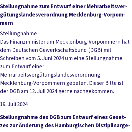
Datei herunterladen
Stel­lung­nah­me zum Ent­wurf ei­ner Mehr­ar­beits­ver­
gü­tungs­lan­des­ver­ord­nung Meck­len­bur­g-Vor­pom­
mern
Stellungnahme
Das Finanzministerium Mecklenburg-Vorpommern hat
dem Deutschen Gewerkschaftsbund (DGB) mit
Schreiben vom 5. Juni 2024 um eine Stellungnahme
zum Entwurf einer
Mehrarbeitsvergütungslandesverordnung
Mecklenburg-Vorpommern gebeten. Dieser Bitte ist
der DGB am 12. Juli 2024 gerne nachgekommen.
19. Juli 2024
Datei herunterladen
Stel­lung­nah­me des DGB zum Ent­wurf ei­nes Ge­set­
zes zur Än­de­rung des Ham­bur­gi­schen Dis­zi­pli­nar­ge­