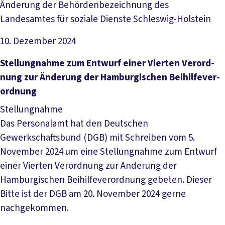
Änderung der Behördenbezeichnung des
Landesamtes für soziale Dienste Schleswig-Holstein
10. Dezember 2024
Datei herunterladen
Stel­lung­nah­me zum Ent­wurf ei­ner Vier­ten Ver­ord­
nung zur Än­de­rung der Ham­bur­gi­schen Bei­hil­fe­ver­
ord­nung
Stellungnahme
Das Personalamt hat den Deutschen
Gewerkschaftsbund (DGB) mit Schreiben vom 5.
November 2024 um eine Stellungnahme zum Entwurf
einer Vierten Verordnung zur Änderung der
Hamburgischen Beihilfeverordnung gebeten. Dieser
Bitte ist der DGB am 20. November 2024 gerne
nachgekommen.