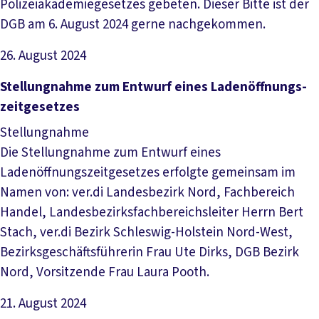
Polizeiakademiegesetzes gebeten. Dieser Bitte ist der
DGB am 6. August 2024 gerne nachgekommen.
26. August 2024
Datei herunterladen
Stel­lung­nah­me zum Ent­wurf ei­nes La­den­öff­nungs­
zeit­ge­set­zes
Stellungnahme
Die Stellungnahme zum Entwurf eines
Ladenöffnungszeitgesetzes erfolgte gemeinsam im
Namen von: ver.di Landesbezirk Nord, Fachbereich
Handel, Landesbezirksfachbereichsleiter Herrn Bert
Stach, ver.di Bezirk Schleswig-Holstein Nord-West,
Bezirksgeschäftsführerin Frau Ute Dirks, DGB Bezirk
Nord, Vorsitzende Frau Laura Pooth.
21. August 2024