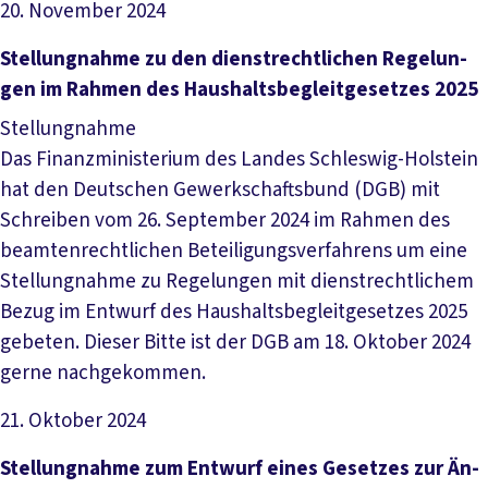
20. November 2024
Datei herunterladen
Stel­lung­nah­me zu den dienst­recht­li­chen Re­ge­lun­
gen im Rah­men des Haus­halts­be­gleit­ge­set­zes 2025
Stellungnahme
Das Finanzministerium des Landes Schleswig-Holstein
hat den Deutschen Gewerkschaftsbund (DGB) mit
Schreiben vom 26. September 2024 im Rahmen des
beamtenrechtlichen Beteiligungsverfahrens um eine
Stellungnahme zu Regelungen mit dienstrechtlichem
Bezug im Entwurf des Haushaltsbegleitgesetzes 2025
gebeten. Dieser Bitte ist der DGB am 18. Oktober 2024
gerne nachgekommen.
21. Oktober 2024
Datei herunterladen
Stel­lung­nah­me zum Ent­wurf ei­nes Ge­set­zes zur Än­