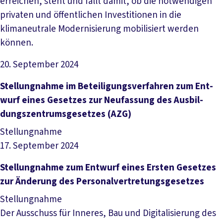
erreichen, steht und fällt damit, ob die notwendigen
privaten und öffentlichen Investitionen in die
klimaneutrale Modernisierung mobilisiert werden
können.
20. September 2024
Datei herunterladen
Stel­lung­nah­me im Be­tei­li­gungs­ver­fah­ren zum Ent­
wurf ei­nes Ge­set­zes zur Neu­fas­sung des Aus­bil­
dungs­zen­trums­ge­set­zes (A­Z­G)
Stellungnahme
17. September 2024
Datei herunterladen
Stel­lung­nah­me zum Ent­wurf ei­nes Ers­ten Ge­set­zes
zur Än­de­rung des Per­so­nal­ver­tre­tungs­ge­set­zes
Stellungnahme
Der Ausschuss für Inneres, Bau und Digitalisierung des