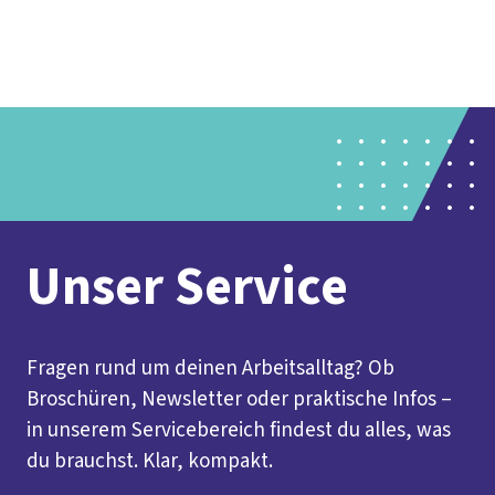
Presse
Kontakt
vor Ort
DGB-Hauptseite
Über uns
Themen
Politik vor Ort
Service
Mitmachen
Unser Service
Fragen rund um deinen Arbeitsalltag? Ob
Broschüren, Newsletter oder praktische Infos –
in unserem Servicebereich findest du alles, was
du brauchst. Klar, kompakt.