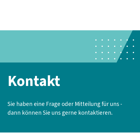
Presse
Kontakt
vor Ort
DGB-Hauptseite
Über uns
Themen
Politik vor Ort
Service
Mitmachen
Kontakt
Sie haben eine Frage oder Mitteilung für uns -
dann können Sie uns gerne kontaktieren.