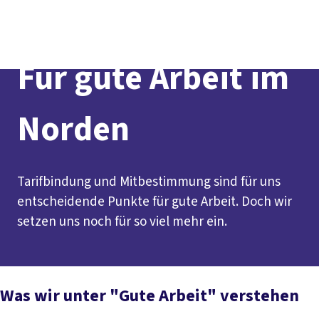
Presse
Kontakt
vor Ort
DGB-Hauptseite
Über uns
Themen
Politik vor Ort
Für gute Arbeit im
Service
Mitmachen
Norden
Tarifbindung und Mitbestimmung sind für uns
entscheidende Punkte für gute Arbeit. Doch wir
setzen uns noch für so viel mehr ein.
Was wir unter "Gute Arbeit" verstehen