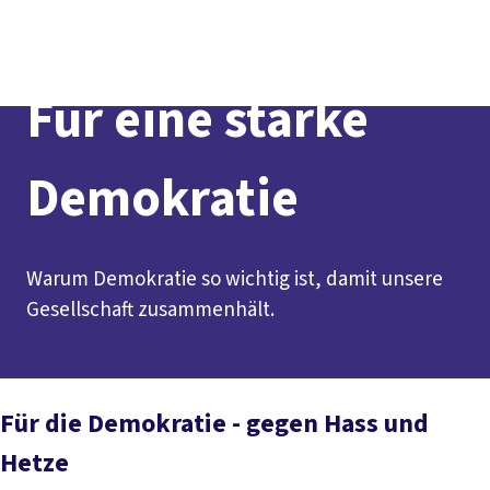
Presse
Kontakt
vor Ort
DGB-Hauptseite
Über uns
Themen
Politik vor Ort
Für eine starke
Service
Mitmachen
Demokratie
Warum Demokratie so wichtig ist, damit unsere
Gesellschaft zusammenhält.
Für die Demokratie - gegen Hass und
Hetze