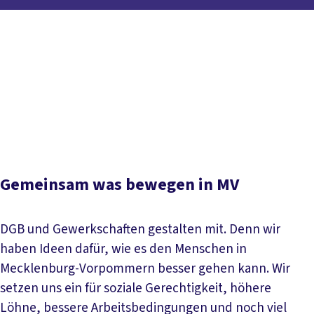
Inhaltsverzeichnis
Der DGB in Mecklenburg-Vorpommern
MV wählt
Unser
10-Punkte-Plan
Unsere Roadshow unterwegs in MV
Ratschlag gegen Rechts 2026
Aktuelle Meldungen
Unsere Regionen
Gemeinsam was bewegen in MV
DGB und Gewerkschaften gestalten mit. Denn wir
haben Ideen dafür, wie es den Menschen in
Mecklenburg-Vorpommern besser gehen kann. Wir
setzen uns ein für soziale Gerechtigkeit, höhere
Löhne, bessere Arbeitsbedingungen und noch viel