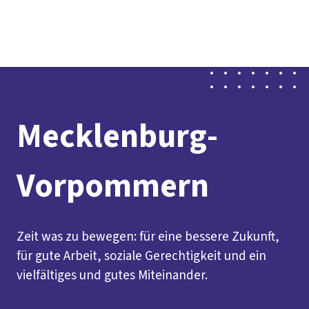
Presse
Kontakt
vor Ort
DGB-Hauptseite
Über uns
Themen
Politik vor Ort
Service
Mitmachen
Mecklenburg-
Vorpommern
Zeit was zu bewegen: für eine bessere Zukunft,
für gute Arbeit, soziale Gerechtigkeit und ein
vielfältiges und gutes Miteinander.