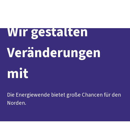
Presse
Kontakt
vor Ort
DGB-Hauptseite
Über uns
Themen
Politik vor Ort
Wir gestalten
Service
Mitmachen
Veränderungen
mit
Die Energiewende bietet große Chancen für den
Norden.