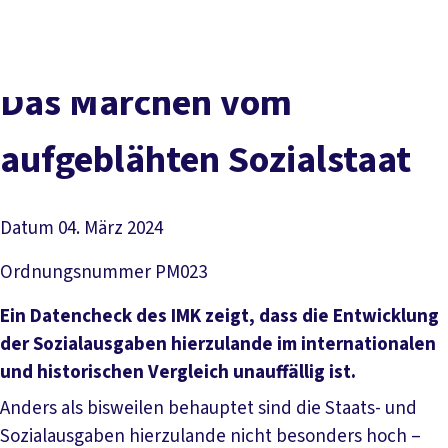
Presse
Kontakt
vor Ort
DGB-Hauptseite
Über uns
Themen
Politik vor Ort
Das Märchen vom
Service
Mitmachen
aufgeblähten Sozialstaat
Datum
04. März 2024
Ordnungsnummer
PM023
Ein Datencheck des IMK zeigt, dass die Entwicklung
der Sozialausgaben hierzulande im internationalen
und historischen Vergleich unauffällig ist.
Anders als bisweilen behauptet sind die Staats- und
Sozialausgaben hierzulande nicht besonders hoch –