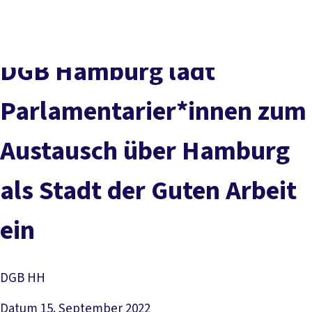
Presse
Kontakt
vor Ort
DGB-Hauptseite
Über uns
Themen
Politik vor Ort
DGB Hamburg lädt
Service
Mitmachen
Parlamentarier*innen zum
Austausch über Hamburg
als Stadt der Guten Arbeit
ein
DGB HH
Datum
15. September 2022