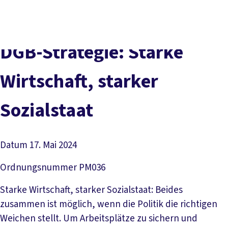
Presse
Kontakt
vor Ort
DGB-Hauptseite
Über uns
Themen
Politik vor Ort
DGB-Strategie: Starke
Service
Mitmachen
Wirtschaft, starker
Sozialstaat
Datum
17. Mai 2024
Ordnungsnummer
PM036
Starke Wirtschaft, starker Sozialstaat: Beides
zusammen ist möglich, wenn die Politik die richtigen
Weichen stellt. Um Arbeitsplätze zu sichern und