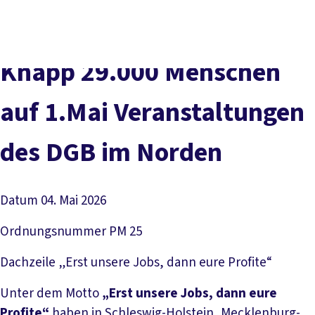
Presse
Kontakt
vor Ort
DGB-Hauptseite
Über uns
Themen
Politik vor Ort
Knapp 29.000 Menschen
Service
Mitmachen
auf 1.Mai Veranstaltungen
des DGB im Norden
Datum
04. Mai 2026
Ordnungsnummer
PM 25
Dachzeile
„Erst unsere Jobs, dann eure Profite“
Unter dem Motto
„Erst unsere Jobs, dann eure
Profite“
haben in Schleswig-Holstein, Mecklenburg-