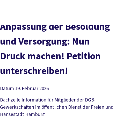
Presse
Kontakt
vor Ort
DGB-Hauptseite
Über uns
Themen
Politik vor Ort
Anpassung der Besoldung
Service
Mitmachen
und Versorgung: Nun
Druck machen! Petition
unterschreiben!
Datum
19. Februar 2026
Dachzeile
Information für Mitglieder der DGB-
Gewerkschaften im öffentlichen Dienst der Freien und
Hansestadt Hamburg