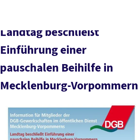
Presse
Kontakt
vor Ort
DGB-Hauptseite
Über uns
Themen
Politik vor Ort
Landtag beschließt
Service
Mitmachen
Einführung einer
pauschalen Beihilfe in
Mecklenburg-Vorpommern