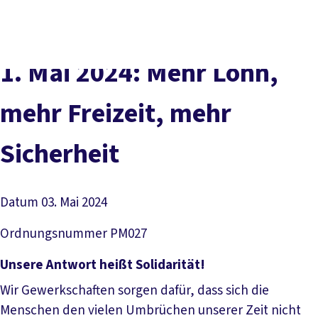
Presse
Kontakt
vor Ort
DGB-Hauptseite
Über uns
Themen
Politik vor Ort
1. Mai 2024: Mehr Lohn,
Service
Mitmachen
mehr Freizeit, mehr
Sicherheit
Datum
03. Mai 2024
Ordnungsnummer
PM027
Unsere Antwort heißt Solidarität!
Wir Gewerkschaften sorgen dafür, dass sich die
Menschen den vielen Umbrüchen unserer Zeit nicht