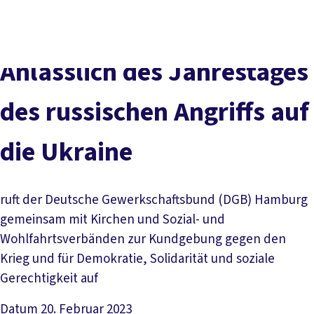
Presse
Kontakt
vor Ort
DGB-Hauptseite
Über uns
Themen
Politik vor Ort
Anlässlich des Jahrestages
Service
Mitmachen
des russischen Angriffs auf
die Ukraine
ruft der Deutsche Gewerkschaftsbund (DGB) Hamburg
gemeinsam mit Kirchen und Sozial- und
Wohlfahrtsverbänden zur Kundgebung gegen den
Krieg und für Demokratie, Solidarität und soziale
Gerechtigkeit auf
Datum
20. Februar 2023