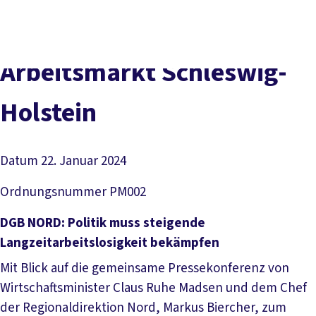
Presse
Kontakt
vor Ort
DGB-Hauptseite
Über uns
Themen
Politik vor Ort
Ar­beits­markt Schles­wig-
Service
Mitmachen
Hol­stein
Datum
22. Januar 2024
Ordnungsnummer
PM002
DGB NORD: Politik muss steigende
Langzeitarbeitslosigkeit bekämpfen
Mit Blick auf die gemeinsame Pressekonferenz von
Wirtschaftsminister Claus Ruhe Madsen und dem Chef
der Regionaldirektion Nord, Markus Biercher, zum