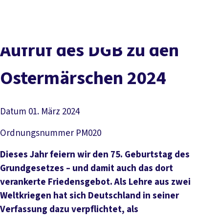
Presse
Kontakt
vor Ort
DGB-Hauptseite
Über uns
Themen
Politik vor Ort
Aufruf des DGB zu den
Service
Mitmachen
Ostermärschen 2024
Datum
01. März 2024
Ordnungsnummer
PM020
Dieses Jahr feiern wir den 75. Geburtstag des
Grundgesetzes – und damit auch das dort
verankerte Friedensgebot. Als Lehre aus zwei
Weltkriegen hat sich Deutschland in seiner
Verfassung dazu verpflichtet, als