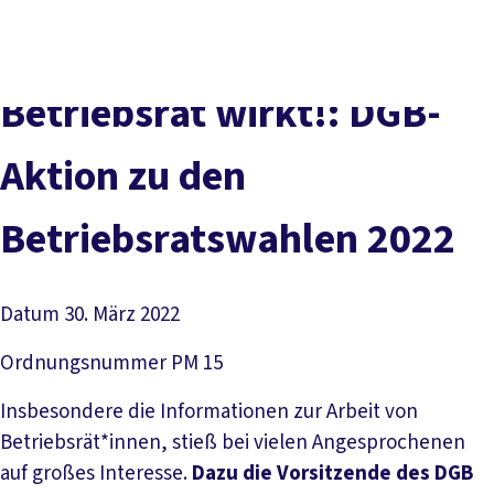
Presse
Kontakt
vor Ort
DGB-Hauptseite
Über uns
Themen
Politik vor Ort
Betriebsrat wirkt!: DGB-
Service
Mitmachen
Aktion zu den
Betriebsratswahlen 2022
Datum
30. März 2022
Ordnungsnummer
PM 15
Insbesondere die Informationen zur Arbeit von
Betriebsrät*innen, stieß bei vielen Angesprochenen
auf großes Interesse.
Dazu die Vorsitzende des DGB