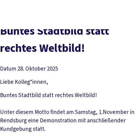
Presse
Kontakt
vor Ort
DGB-Hauptseite
Über uns
Themen
Politik vor Ort
Bun­tes Stadt­bild statt
Service
Mitmachen
rech­tes Welt­bild!
Datum
28. Oktober 2025
Liebe Kolleg*innen,
Buntes Stadtbild statt rechtes Weltbild!
Unter diesem Motto findet am Samstag, 1.November in
Rendsburg eine Demonstration mit anschließender
Kundgebung statt.