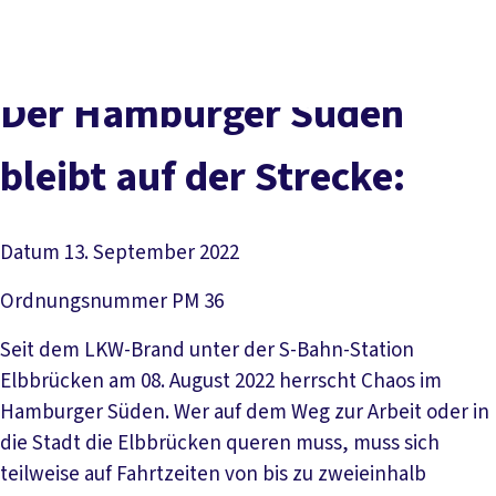
Presse
Kontakt
vor Ort
DGB-Hauptseite
Über uns
Themen
Politik vor Ort
Der Hamburger Süden
Service
Mitmachen
bleibt auf der Strecke:
Datum
13. September 2022
Ordnungsnummer
PM 36
Seit dem LKW-Brand unter der S-Bahn-Station
Elbbrücken am 08. August 2022 herrscht Chaos im
Hamburger Süden. Wer auf dem Weg zur Arbeit oder in
die Stadt die Elbbrücken queren muss, muss sich
teilweise auf Fahrtzeiten von bis zu zweieinhalb