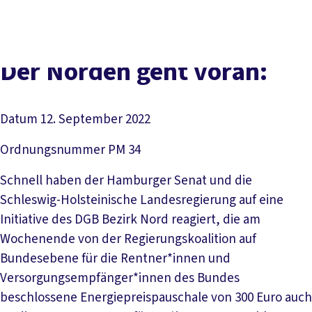
Presse
Kontakt
vor Ort
DGB-Hauptseite
Über uns
Themen
Politik vor Ort
Der Norden geht voran:
Service
Mitmachen
Datum
12. September 2022
Ordnungsnummer
PM 34
Schnell haben der Hamburger Senat und die
Schleswig-Holsteinische Landesregierung auf eine
Initiative des DGB Bezirk Nord reagiert, die am
Wochenende von der Regierungskoalition auf
Bundesebene für die Rentner*innen und
Versorgungsempfänger*innen des Bundes
beschlossene Energiepreispauschale von 300 Euro auch