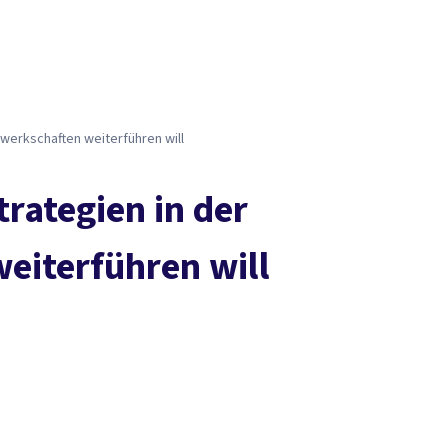
Presse
Kontakt
vor Ort
DGB-Hauptseite
Über uns
Themen
Politik vor Ort
Service
Mitmachen
werkschaften weiterführen will
rategien in der
eiterführen will