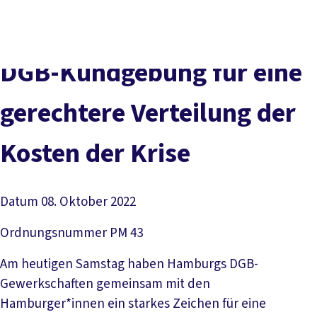
Presse
Kontakt
vor Ort
DGB-Hauptseite
Über uns
Themen
Politik vor Ort
DGB-Kundgebung für eine
Service
Mitmachen
gerechtere Verteilung der
Kosten der Krise
Datum
08. Oktober 2022
Ordnungsnummer
PM 43
Am heutigen Samstag haben Hamburgs DGB-
Gewerkschaften gemeinsam mit den
Hamburger*innen ein starkes Zeichen für eine