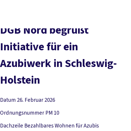
Presse
Kontakt
vor Ort
DGB-Hauptseite
Über uns
Themen
Politik vor Ort
DGB Nord begrüßt
Service
Mitmachen
Initiative für ein
Azubiwerk in Schleswig-
Holstein
Datum
26. Februar 2026
Ordnungsnummer
PM 10
Dachzeile
Bezahlbares Wohnen für Azubis