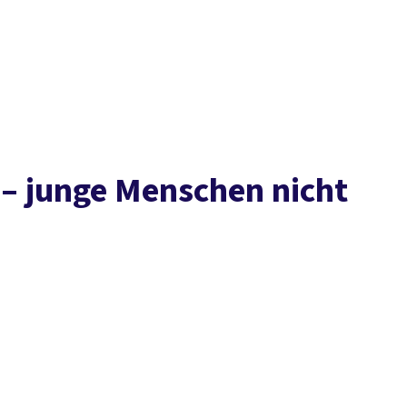
Presse
Kontakt
vor Ort
DGB-Hauptseite
Über uns
Themen
Politik vor Ort
Service
Mitmachen
 – junge Menschen nicht