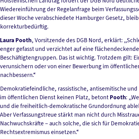
Holsteinischen Landtag fordert der DGB Nord deutlich
Wiedereinführung der Regelanfrage beim Verfassungsschu
dieser Woche verabschiedete Hamburger Gesetz, bleibt
korrekturbedürftig.
Laura Pooth
, Vorsitzende des DGB Nord, erklärt: „Schl
enger gefasst und verzichtet auf eine flächendeckende
Beschäftigtengruppen. Das ist wichtig. Trotzdem gilt: 
verunsichern oder von einer Bewerbung im öffentliche
nachbessern.“
Demokratiefeindliche, rassistische, antisemitische u
im öffentlichen Dienst keinen Platz, betont
Pooth
: „W
und die freiheitlich-demokratische Grundordnung ablehn
Aber Verfassungstreue stärkt man nicht durch Misstraue
Nachwuchskräfte – auch solche, die sich für Demokrati
Rechtsextremismus einsetzen.“