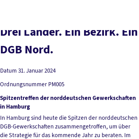
Presse
Kontakt
vor Ort
DGB-Hauptseite
Über uns
Themen
Politik vor Ort
Drei Län­der. Ein Be­zirk. Ein
Service
Mitmachen
DGB Nord.
Datum
31. Januar 2024
Ordnungsnummer
PM005
Spitzentreffen der norddeutschen Gewerkschaften
in Hamburg
In Hamburg sind heute die Spitzen der norddeutschen
DGB-Gewerkschaften zusammengetroffen, um über
die Strategie für das kommende Jahr zu beraten. Im