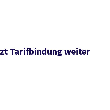
Presse
Kontakt
vor Ort
DGB-Hauptseite
Über uns
Themen
Politik vor Ort
Service
Mitmachen
tzt Tarifbindung weiter