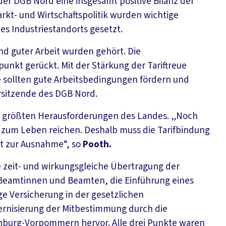
der DGB Nord eine insgesamt positive Bilanz der
rkt- und Wirtschaftspolitik wurden wichtige
des Industriestandorts gesetzt.
d guter Arbeit wurden gehört. Die
punkt gerückt. Mit der Stärkung der Tariftreue
ge sollten gute Arbeitsbedingungen fördern und
rsitzende des DGB Nord.
der größten Herausforderungen des Landes. „Noch
 zum Leben reichen. Deshalb muss die Tarifbindung
ht zur Ausnahme“, so
Pooth.
 zeit- und wirkungsgleiche Übertragung der
 Beamtinnen und Beamten, die Einführung eines
ge Versicherung in der gesetzlichen
ernisierung der Mitbestimmung durch die
nburg-Vorpommern hervor. Alle drei Punkte waren