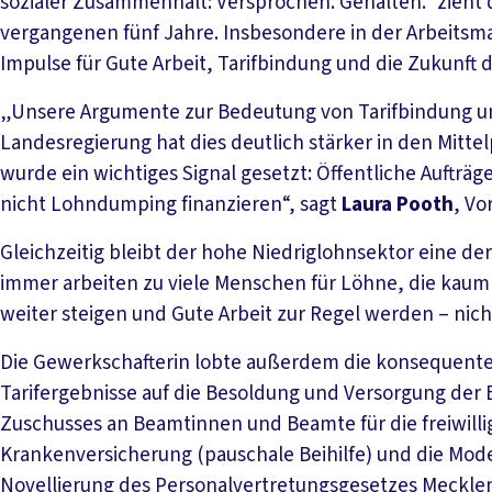
sozialer Zusammenhalt: Versprochen. Gehalten.“ zieht 
vergangenen fünf Jahre. Insbesondere in der Arbeitsma
Impulse für Gute Arbeit, Tarifbindung und die Zukunft 
„Unsere Argumente zur Bedeutung von Tarifbindung un
Landesregierung hat dies deutlich stärker in den Mittel
wurde ein wichtiges Signal gesetzt: Öffentliche Aufträ
nicht Lohndumping finanzieren“, sagt
Laura Pooth
, Vo
Gleichzeitig bleibt der hohe Niedriglohnsektor eine 
immer arbeiten zu viele Menschen für Löhne, die kaum
weiter steigen und Gute Arbeit zur Regel werden – nic
Die Gewerkschafterin lobte außerdem die konsequente
Tarifergebnisse auf die Besoldung und Versorgung der
Zuschusses an Beamtinnen und Beamte für die freiwilli
Krankenversicherung (pauschale Beihilfe) und die Mod
Novellierung des Personalvertretungsgesetzes Meckle