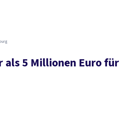
Presse
Kontakt
vor Ort
DGB-Hauptseite
Über uns
Themen
Politik vor Ort
Service
Mitmachen
mburg
als 5 Millionen Euro für