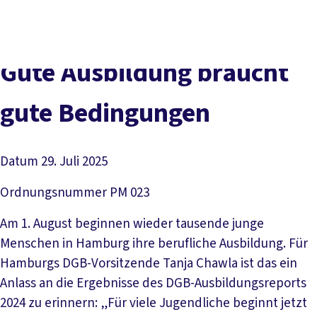
Presse
Kontakt
vor Ort
DGB-Hauptseite
Über uns
Themen
Politik vor Ort
Gu­te Aus­bil­dung braucht
Service
Mitmachen
gu­te Be­din­gun­gen
Datum
29. Juli 2025
Ordnungsnummer
PM 023
Am 1. August beginnen wieder tausende junge
Menschen in Hamburg ihre berufliche Ausbildung. Für
Hamburgs DGB-Vorsitzende Tanja Chawla ist das ein
Anlass an die Ergebnisse des DGB-Ausbildungsreports
2024 zu erinnern: „Für viele Jugendliche beginnt jetzt