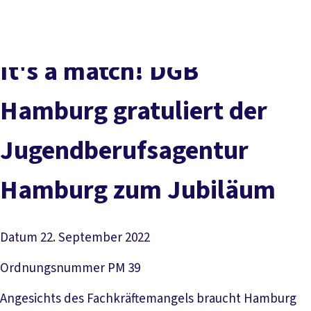
Presse
Kontakt
vor Ort
DGB-Hauptseite
Über uns
Themen
Politik vor Ort
It's a match! DGB
Service
Mitmachen
Hamburg gratuliert der
Jugendberufsagentur
Hamburg zum Jubiläum
Datum
22. September 2022
Ordnungsnummer
PM 39
Angesichts des Fachkräftemangels braucht Hamburg