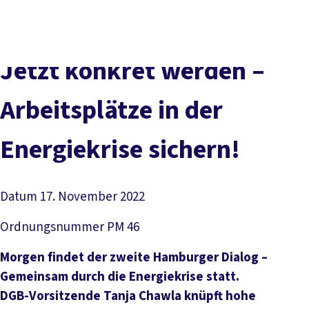
Presse
Kontakt
vor Ort
DGB-Hauptseite
Über uns
Themen
Politik vor Ort
Jetzt konkret werden –
Service
Mitmachen
Arbeitsplätze in der
Energiekrise sichern!
Datum
17. November 2022
Ordnungsnummer
PM 46
Morgen findet der zweite Hamburger Dialog –
Gemeinsam durch die Energiekrise statt.
DGB-Vorsitzende Tanja Chawla knüpft hohe