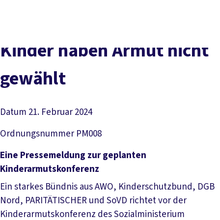
Presse
Kontakt
vor Ort
DGB-Hauptseite
Über uns
Themen
Politik vor Ort
Kin­der ha­ben Ar­mut nicht
Service
Mitmachen
ge­wählt
Datum
21. Februar 2024
Ordnungsnummer
PM008
Eine Pressemeldung zur geplanten
Kinderarmutskonferenz
Ein starkes Bündnis aus AWO, Kinderschutzbund, DGB
Nord, PARITÄTISCHER und SoVD richtet vor der
Kinderarmutskonferenz des Sozialministerium