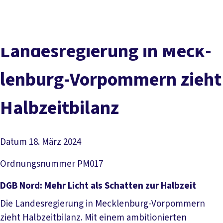
Presse
Kontakt
vor Ort
DGB-Hauptseite
Über uns
Themen
Politik vor Ort
Lan­des­re­gie­rung in Meck­
Service
Mitmachen
len­bur­g-Vor­pom­mern zieht
Halb­zeit­bi­lanz
Datum
18. März 2024
Ordnungsnummer
PM017
DGB Nord: Mehr Licht als Schatten zur Halbzeit
Die Landesregierung in Mecklenburg-Vorpommern
zieht Halbzeitbilanz. Mit einem ambitionierten