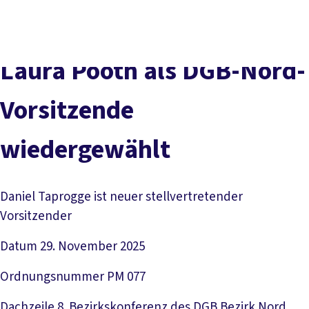
Presse
Kontakt
vor Ort
DGB-Hauptseite
Über uns
Themen
Politik vor Ort
Laura Pooth als DGB-Nord-
Service
Mitmachen
Vorsitzende
wiedergewählt
Daniel Taprogge ist neuer stellvertretender
Vorsitzender
Datum
29. November 2025
Ordnungsnummer
PM 077
Dachzeile
8. Bezirkskonferenz des DGB Bezirk Nord