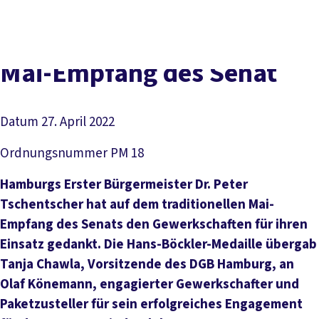
Presse
Kontakt
vor Ort
DGB-Hauptseite
Über uns
Themen
Politik vor Ort
Mai-Empfang des Senat
Service
Mitmachen
Datum
27. April 2022
Ordnungsnummer
PM 18
Hamburgs Erster Bürgermeister Dr. Peter
Tschentscher hat auf dem traditionellen Mai-
Empfang des Senats den Gewerkschaften für ihren
Einsatz gedankt. Die Hans-Böckler-Medaille übergab
Tanja Chawla, Vorsitzende des DGB Hamburg, an
Olaf Könemann, engagierter Gewerkschafter und
Paketzusteller für sein erfolgreiches Engagement