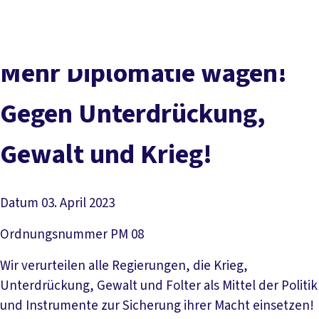
Presse
Kontakt
vor Ort
DGB-Hauptseite
Über uns
Themen
Politik vor Ort
Mehr Diplomatie wagen!
Service
Mitmachen
Gegen Unterdrückung,
Gewalt und Krieg!
Datum
03. April 2023
Ordnungsnummer
PM 08
Wir verurteilen alle Regierungen, die Krieg,
Unterdrückung, Gewalt und Folter als Mittel der Politik
und Instrumente zur Sicherung ihrer Macht einsetzen!