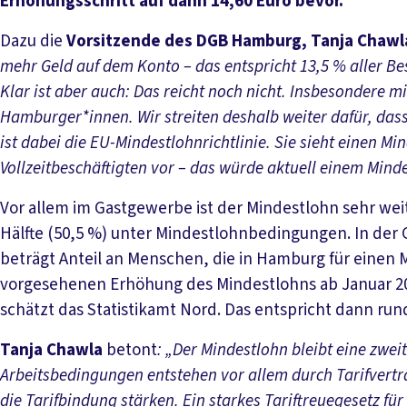
Erhöhungsschritt auf dann 14,60 Euro bevor.
Dazu die
Vorsitzende des DGB Hamburg, Tanja Chawl
mehr Geld auf dem Konto – das entspricht 13,5 % aller Bes
Klar ist aber auch: Das reicht noch nicht. Insbesondere m
Hamburger*innen. Wir streiten deshalb weiter dafür, das
ist dabei die EU-Mindestlohnrichtlinie. Sie sieht einen M
Vollzeitbeschäftigten vor – das würde aktuell einem Min
Vor allem im Gastgewerbe ist der Mindestlohn sehr weit
Hälfte (50,5 %) unter Mindestlohnbedingungen. In der 
beträgt Anteil an Menschen, die in Hamburg für einen 
vorgesehenen Erhöhung des Mindestlohns ab Januar 202
schätzt das Statistikamt Nord. Das entspricht dann run
Tanja Chawla
betont
: „Der Mindestlohn bleibt eine zwe
Arbeitsbedingungen entstehen vor allem durch Tarifvertr
die Tarifbindung stärken. Ein starkes Tariftreuegesetz f