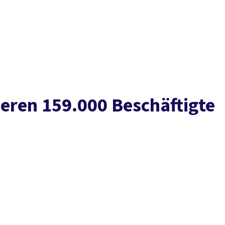
Presse
Kontakt
vor Ort
DGB-Hauptseite
Über uns
Themen
Politik vor Ort
Service
Mitmachen
ieren 159.000 Beschäftigte