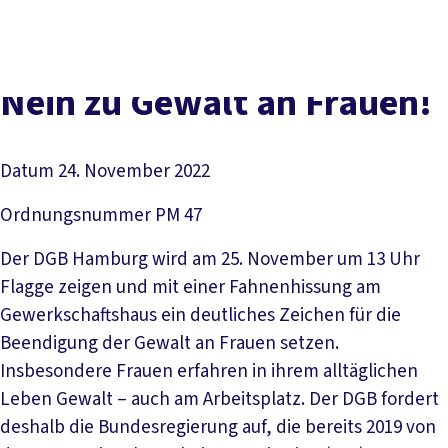
Presse
Kontakt
vor Ort
DGB-Hauptseite
Über uns
Themen
Politik vor Ort
Nein zu Gewalt an Frauen!
Service
Mitmachen
Datum
24. November 2022
Ordnungsnummer
PM 47
Der DGB Hamburg wird am 25. November um 13 Uhr
Flagge zeigen und mit einer Fahnenhissung am
Gewerkschaftshaus ein deutliches Zeichen für die
Beendigung der Gewalt an Frauen setzen.
Insbesondere Frauen erfahren in ihrem alltäglichen
Leben Gewalt – auch am Arbeitsplatz. Der DGB fordert
deshalb die Bundesregierung auf, die bereits 2019 von