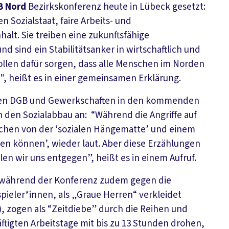
B Nord
Bezirkskonferenz heute in Lübeck gesetzt:
 Sozialstaat, faire Arbeits- und
t. Sie treiben eine zukunftsfähige
nd sind ein Stabilitätsanker in wirtschaftlich und
ollen dafür sorgen, dass alle Menschen im Norden
", heißt es in einer gemeinsamen Erklärung.
gen DGB und Gewerkschaften in den kommenden
den Sozialabbau an: “Während die Angriffe auf
chen von der ‘sozialen Hängematte’ und einem
sten können’, wieder laut. Aber diese Erzählungen
len wir uns entgegen”, heißt es in einem Aufruf.
n während der Konferenz zudem gegen die
ieler*innen, als „Graue Herren“ verkleidet
, zogen als “Zeitdiebe” durch die Reihen und
tigten Arbeitstage mit bis zu 13 Stunden drohen,