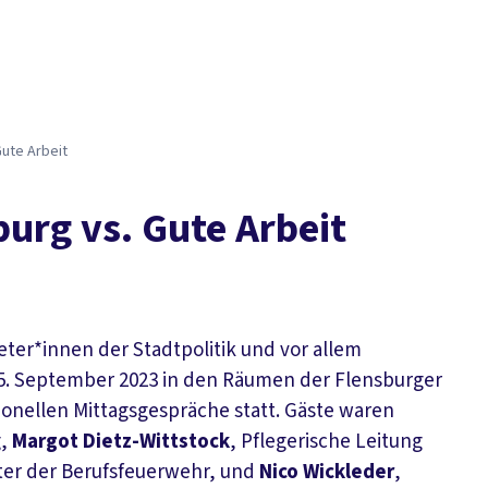
u­te Ar­beit
­burg vs. Gu­te Ar­beit
eter*innen der Stadtpolitik und vor allem
 5. September 2023 in den Räumen der Flensburger
ionellen Mittagsgespräche statt. Gäste waren
g,
Margot Dietz-Wittstock
, Pflegerische Leitung
äter der Berufsfeuerwehr, und
Nico Wickleder
,