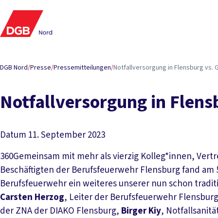
DGB Nord
/
Presse
/
Pressemitteilungen
/
Not­fall­ver­sor­gung in Flens­burg vs. G
Not­fall­ver­sor­gung in Flens
Datum
11. September 2023
360Gemeinsam mit mehr als vierzig Kolleg*innen, Vertr
Beschäftigten der Berufsfeuerwehr Flensburg fand am
Berufsfeuerwehr ein weiteres unserer nun schon tradit
Carsten Herzog
, Leiter der Berufsfeuerwehr Flensbur
der ZNA der DIAKO Flensburg,
Birger Kiy
, Notfallsanit