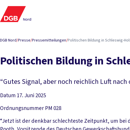
DGB Nord
/
Presse
/
Pressemitteilungen
/
Po­li­ti­schen Bil­dung in Schles­wig-Hol
Po­li­ti­schen Bil­dung in Sch
“Gutes Signal, aber noch reichlich Luft nach
Datum
17. Juni 2025
Ordnungsnummer
PM 028
“Jetzt ist der denkbar schlechteste Zeitpunkt, um bei 
Pooth, Vorsitzende des Deutschen Gewerkschaftsbunds