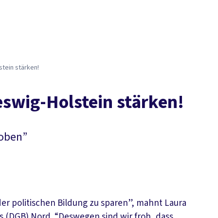
­stein stär­ken!
les­wig-Hol­stein stär­ken!
 oben”
der politischen Bildung zu sparen”, mahnt Laura
 (DGB) Nord. “Deswegen sind wir froh, dass