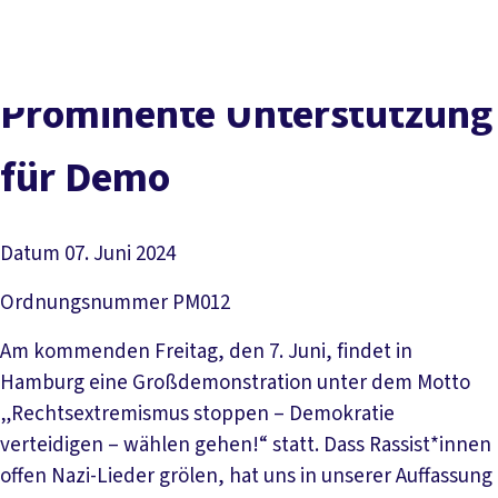
Presse
Kontakt
vor Ort
DGB-Hauptseite
Über uns
Themen
Politik vor Ort
Prominente Unterstützung
Service
Mitmachen
für Demo
Datum
07. Juni 2024
Ordnungsnummer
PM012
Am kommenden Freitag, den 7. Juni, findet in
Hamburg eine Großdemonstration unter dem Motto
„Rechtsextremismus stoppen – Demokratie
verteidigen – wählen gehen!“ statt. Dass Rassist*innen
offen Nazi-Lieder grölen, hat uns in unserer Auffassung