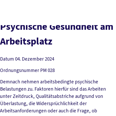
Presse
Kontakt
vor Ort
DGB-Hauptseite
Über uns
Themen
Politik vor Ort
Psychische Gesundheit am
Service
Mitmachen
Arbeitsplatz
Datum
04. Dezember 2024
Ordnungsnummer
PM 028
Demnach nehmen arbeitsbedingte psychische
Belastungen zu. Faktoren hierfür sind das Arbeiten
unter Zeitdruck, Qualitätsabstriche aufgrund von
Überlastung, die Widersprüchlichkeit der
Arbeitsanforderungen oder auch die Frage, ob