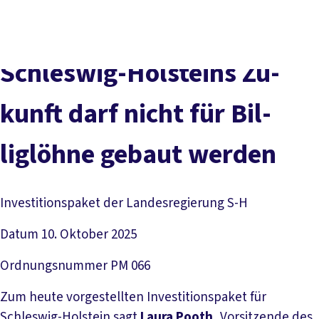
Presse
Kontakt
vor Ort
DGB-Hauptseite
Über uns
Themen
Politik vor Ort
Schles­wig-Hol­steins Zu­
Service
Mitmachen
kunft darf nicht für Bil­
liglöh­ne ge­baut wer­den
Investitionspaket der Landesregierung S-H
Datum
10. Oktober 2025
Ordnungsnummer
PM 066
Zum heute vorgestellten Investitionspaket für
Schleswig-Holstein sagt
Laura Pooth
, Vorsitzende des