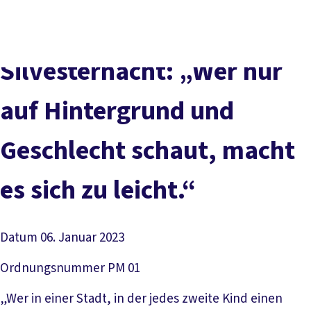
Presse
Kontakt
vor Ort
DGB-Hauptseite
Über uns
Themen
Politik vor Ort
Silvesternacht: „Wer nur
Service
Mitmachen
auf Hintergrund und
Geschlecht schaut, macht
es sich zu leicht.“
Datum
06. Januar 2023
Ordnungsnummer
PM 01
„Wer in einer Stadt, in der jedes zweite Kind einen