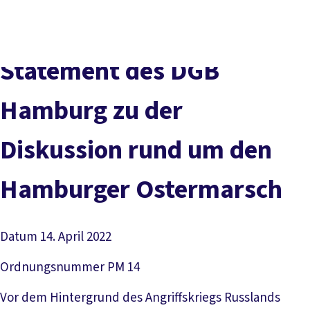
Presse
Kontakt
vor Ort
DGB-Hauptseite
Über uns
Themen
Politik vor Ort
Statement des DGB
Service
Mitmachen
Hamburg zu der
Diskussion rund um den
Hamburger Ostermarsch
Datum
14. April 2022
Ordnungsnummer
PM 14
Vor dem Hintergrund des Angriffskriegs Russlands