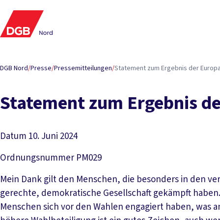
DGB Nord
/
Presse
/
Pressemitteilungen
/
State­ment zum Er­geb­nis der Eu­ro­p
State­ment zum Er­geb­nis de
Datum
10. Juni 2024
Ordnungsnummer
PM029
Mein Dank gilt den Menschen, die besonders in den v
gerechte, demokratische Gesellschaft gekämpft haben.
Menschen sich vor den Wahlen engagiert haben, was an