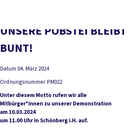
Presse
Kontakt
vor Ort
DGB-Hauptseite
Über uns
Themen
Politik vor Ort
UNSERE POBSTEI BLEIBT
Service
Mitmachen
BUNT!
Datum
04. März 2024
Ordnungsnummer
PM022
Unter diesem Motto rufen wir alle
Mitbürger*innen zu unserer Demonstration
am 10.03.2024
um 11.00 Uhr in Schönberg i.H. auf.