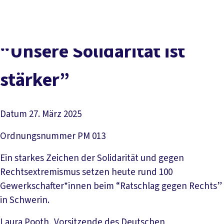
Presse
Kontakt
vor Ort
DGB-Hauptseite
Über uns
Themen
Politik vor Ort
“Un­se­re So­li­da­ri­tät ist
Service
Mitmachen
stär­ker”
Datum
27. März 2025
Ordnungsnummer
PM 013
Ein starkes Zeichen der Solidarität und gegen
Rechtsextremismus setzen heute rund 100
Gewerkschafter*innen beim “Ratschlag gegen Rechts”
in Schwerin.
Laura Pooth, Vorsitzende des Deutschen